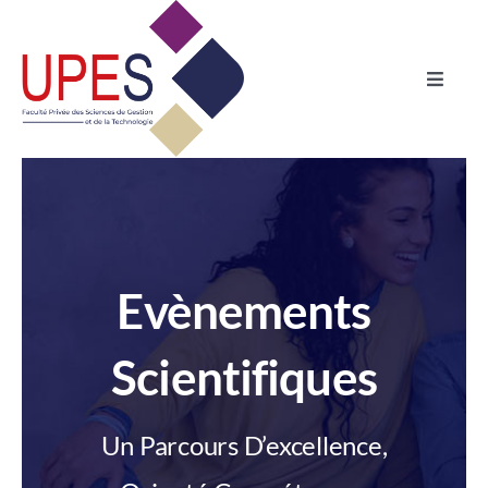
Skip
to
content
Toggle
Naviga
Accueil
Formations
Admission
Evènements
International
Scientifiques
Vie Estudiantine
Un Parcours D’excellence,