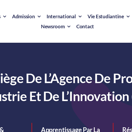
s
Admission
International
Vie Estudiantine
Newsroom
Contact
Siège De L’Agence De P
ustrie Et De L’Innovation 
 &
Apprentissage Par La
Rés