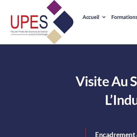
Skip
to
Accueil
Formation
content
Visite Au 
L’Ind
Encadrement