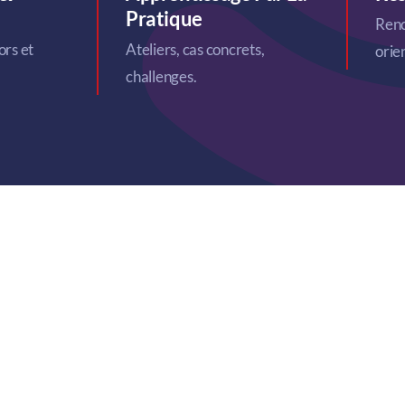
Pratique
Renc
ors et
Ateliers, cas concrets,
orie
challenges.