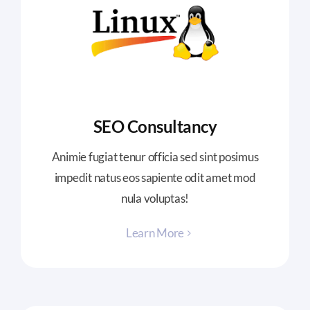
SEO Consultancy
Animie fugiat tenur officia sed sint posimus
impedit natus eos sapiente odit amet mod
nula voluptas!
Learn More