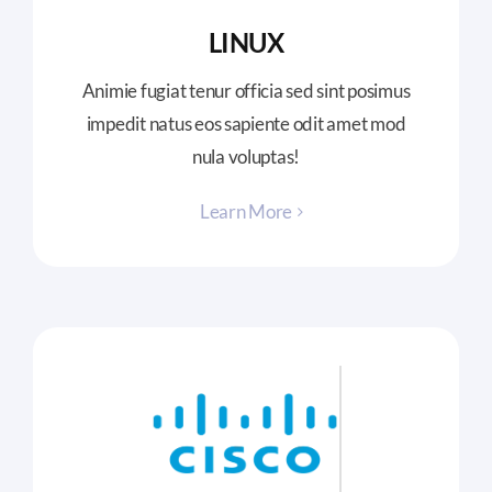
LINUX
Animie fugiat tenur officia sed sint posimus
impedit natus eos sapiente odit amet mod
nula voluptas!
Learn More