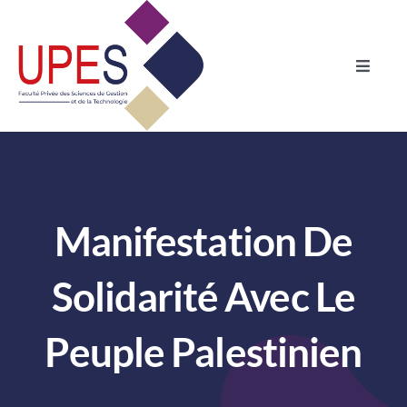
Skip
to
content
Toggle
Naviga
Accueil
Formations
Manifestation De
Admission
Solidarité Avec Le
International
Peuple Palestinien
Vie Estudiantine